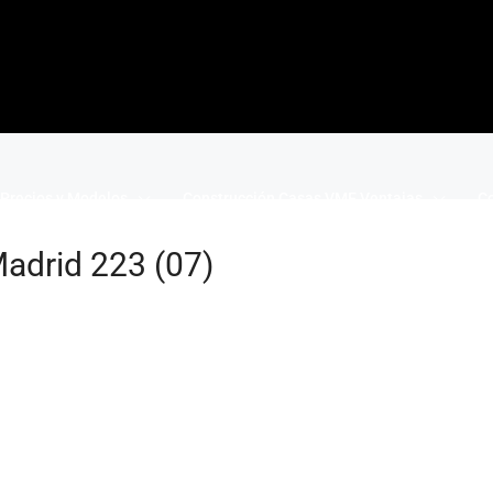
Precios y Modelos
Construcción Casas VME Ventajas
Co
adrid 223 (07)