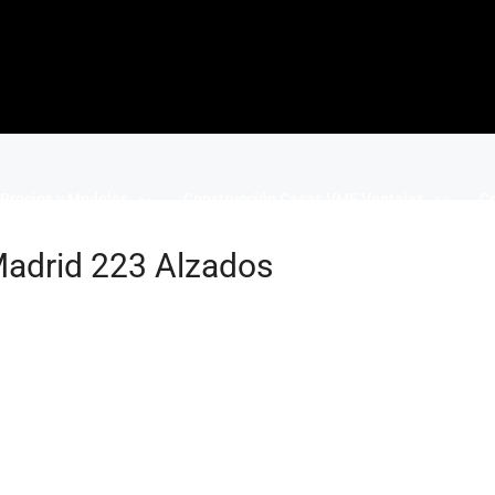
Precios y Modelos
Construcción Casas VME Ventajas
Co
adrid 223 Alzados