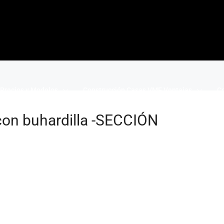
Precios y Modelos
Construcción Casas VME Ventajas
Co
on buhardilla -SECCIÓN