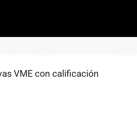
Precios y Modelos
Construcción Casas VME Ventajas
Co
vas VME con calificación